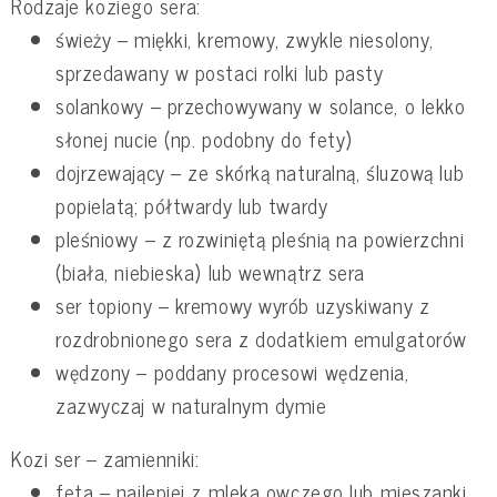
Rodzaje koziego sera:
świeży – miękki, kremowy, zwykle niesolony,
sprzedawany w postaci rolki lub pasty
solankowy – przechowywany w solance, o lekko
słonej nucie (np. podobny do fety)
dojrzewający – ze skórką naturalną, śluzową lub
popielatą; półtwardy lub twardy
pleśniowy – z rozwiniętą pleśnią na powierzchni
(biała, niebieska) lub wewnątrz sera
ser topiony – kremowy wyrób uzyskiwany z
rozdrobnionego sera z dodatkiem emulgatorów
wędzony – poddany procesowi wędzenia,
zazwyczaj w naturalnym dymie
Kozi ser – zamienniki:
feta – najlepiej z mleka owczego lub mieszanki