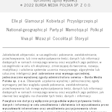
uprzedniej zgody wydawcy.
© 2022 BURDA MEDIA POLSKA SP. Z O.O.
Elle.pl
Glamour.pl
Kobieta.pl
Przyslijprzepis.pl
National-geographic.pl
Party.pl
Mamotoja.pl
Polki.pl
Viva.pl
Wizaz.pl
Cocolita.pl
Story.pl
Jakiekolwiek aktywności, w szczególności: pobieranie, zwielokrotnianie,
przechowywanie, lub inne wykorzystywanie treści, danych lub informacji
dostępnych w ramach niniejszego serwisu oraz wszystkich jego podstron, w
szczególności w celu ich eksploracji, zmierzającej do tworzenia, rozwoju,
modyfikacji i szkolenia systemów uczenia maszynowego, algorytmów lub
sztucznej inteligencji
jest zabronione oraz wymaga uprzedniej,
jednoznacznie wyrażonej zgody administratora serwisu – Burda Media
Polska sp. z o.o.
Obowiązek uzyskania wyraźnej i jednoznacznej zgody
wymagany jest bez względu sposób pobierania, zwielokrotniania,
przechowywania lub innego wykorzystywania treści, danych lub informacji
dostępnych w ramach niniejszego serwisu oraz wszystkich jego podstron, jak
również bez względu na charakter tych treści, danych i informacji.
Powyższe nie dotyczy wyłącznie przypadków wykorzystywania treści,
danych i informacji w celu umożliwienia i ułatwienia ich wyszukiwania przez
wyszukiwarki internetowe oraz umożliwienia pozycjonowania stron