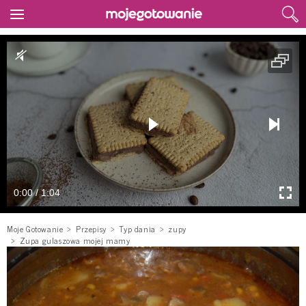
0:00 / 1:04
Moje Gotowanie
Przepisy
Typ dania
zupy
Zupa gulaszowa mojej mamy