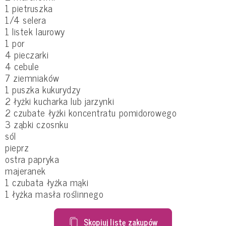
1 pietruszka
1/4 selera
1 listek laurowy
1 por
4 pieczarki
4 cebule
7 ziemniaków
1 puszka kukurydzy
2 łyżki kucharka lub jarzynki
2 czubate łyżki koncentratu pomidorowego
3 ząbki czosnku
sól
pieprz
ostra papryka
majeranek
1 czubata łyżka mąki
1 łyżka masła roślinnego
Skopiuj listę zakupów