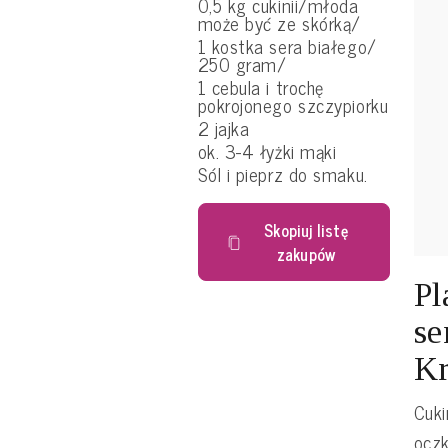
0,5 kg cukinii/młoda
może być ze skórką/
1 kostka sera białego/
250 gram/
1 cebula i trochę
pokrojonego szczypiorku
2 jajka
ok. 3-4 łyżki mąki
Sól i pieprz do smaku.
Skopiuj listę
zakupów
Pl
se
Kr
Cuki
oczk