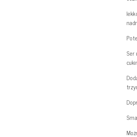
lekk
nadm
Pote
Ser 
cuki
Doda
trzy
Dopr
Smaż
Możn