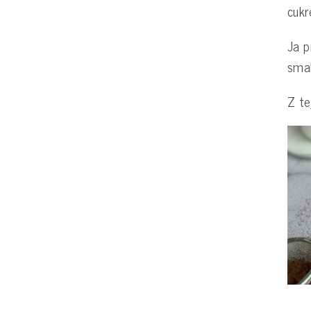
cuk
Ja p
smak
Z te