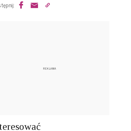
tępnij:
teresować