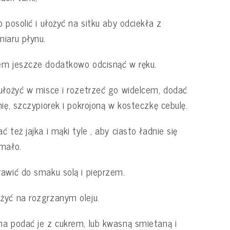
o posolić i ułożyć na sitku aby odciekła z
iaru płynu.
m jeszcze dodatkowo odcisnąć w ręku.
ułożyć w misce i rozetrzeć go widelcem, dodać
nię, szczypiorek i pokrojoną w kosteczkę cebulę.
ć też jajka i mąki tyle , aby ciasto ładnie się
mało.
awić do smaku solą i pieprzem.
yć na rozgrzanym oleju.
a podać je z cukrem, lub kwasną smietaną i