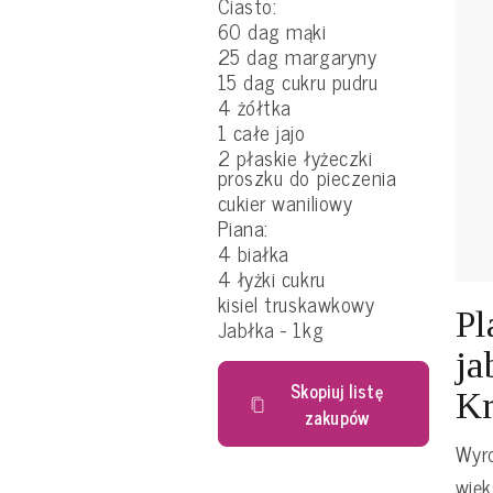
Ciasto:
60 dag mąki
25 dag margaryny
15 dag cukru pudru
4 żółtka
1 całe jajo
2 płaskie łyżeczki
proszku do pieczenia
cukier waniliowy
Piana:
4 białka
4 łyżki cukru
kisiel truskawkowy
Pl
Jabłka - 1kg
ja
Skopiuj listę
Kr
zakupów
Wyro
więk