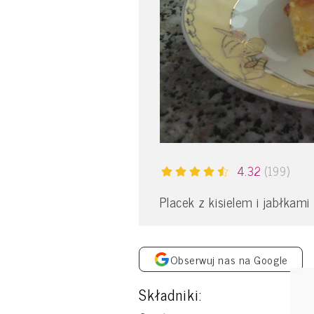
4.32
(199)
Placek z kisielem i jabłkami
Obserwuj nas na Google
Składniki: