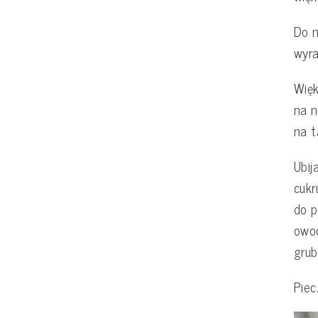
Do m
wyra
Więk
na n
na t
Ubij
cukr
do p
owoc
grub
Piec