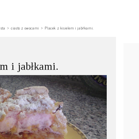
asta
ciasto z owocami
Placek z kisielem i jabłkami.
em i jabłkami.