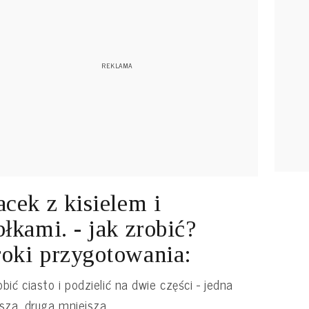
acek z kisielem i
błkami. - jak zrobić?
oki przygotowania:
bić ciasto i podzielić na dwie części - jedna
sza, druga mniejsza.