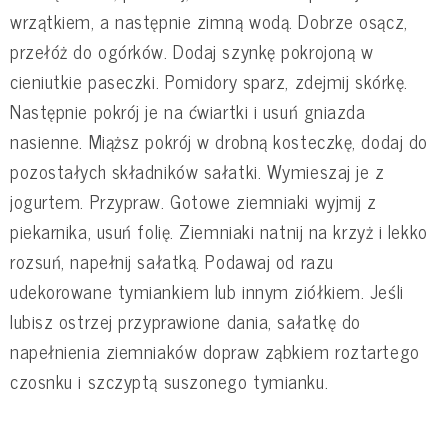
wrzątkiem, a następnie zimną wodą. Dobrze osącz,
przełóż do ogórków. Dodaj szynkę pokrojoną w
cieniutkie paseczki. Pomidory sparz, zdejmij skórkę.
Następnie pokrój je na ćwiartki i usuń gniazda
nasienne. Miąższ pokrój w drobną kosteczkę, dodaj do
pozostałych składników sałatki. Wymieszaj je z
jogurtem. Przypraw. Gotowe ziemniaki wyjmij z
piekarnika, usuń folię. Ziemniaki natnij na krzyż i lekko
rozsuń, napełnij sałatką. Podawaj od razu
udekorowane tymiankiem lub innym ziółkiem. Jeśli
lubisz ostrzej przyprawione dania, sałatkę do
napełnienia ziemniaków dopraw ząbkiem roztartego
czosnku i szczyptą suszonego tymianku.