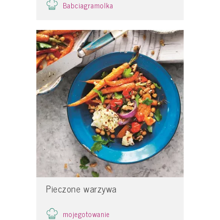
Babciagramolka
Pieczone warzywa
mojegotowanie