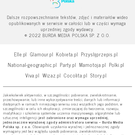
Dalsze rozpowszechnianie tekstów, zdjęć i materiałów wideo
opublikowanych w serwisie w całości lub w części wymaga
uprzedniej zgody wydawcy.
© 2022 BURDA MEDIA POLSKA SP. Z O.O.
Elle.pl
Glamour.pl
Kobieta.pl
Przyslijprzepis.pl
National-geographic.pl
Party.pl
Mamotoja.pl
Polki.pl
Viva.pl
Wizaz.pl
Cocolita.pl
Story.pl
Jakiekolwiek aktywności, w szczególności: pobieranie, zwielokrotnianie,
przechowywanie, lub inne wykorzystywanie treści, danych lub informacji
dostępnych w ramach niniejszego serwisu oraz wszystkich jego podstron, w
szczególności w celu ich eksploracji, zmierzającej do tworzenia, rozwoju,
modyfikacji i szkolenia systemów uczenia maszynowego, algorytmów lub
sztucznej inteligencji
jest zabronione oraz wymaga uprzedniej,
jednoznacznie wyrażonej zgody administratora serwisu – Burda Media
Polska sp. z o.o.
Obowiązek uzyskania wyraźnej i jednoznacznej zgody
wymagany jest bez względu sposób pobierania, zwielokrotniania,