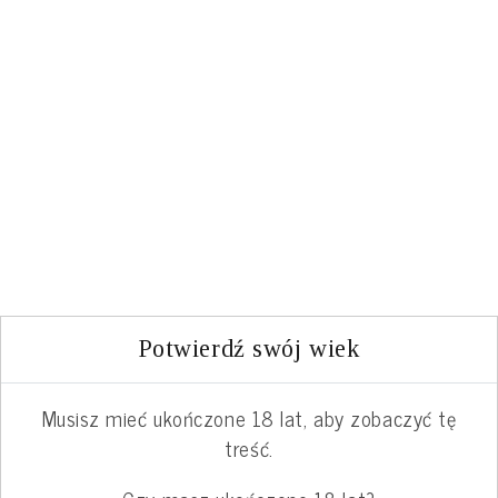
Można ją też przygotować samodzielnie.
Wystarczy wyciśnięty z pestek granatu sok
zagotować z dodatkiem cukru.
Po około 10
minutach nabierze on gęstej konsystencji. Po
wystudzeniu należy dodać do syropu odrobinę
soku z cytryny. Tak przygotowaną grenadynę
powinno się przechowywać w lodówce przez
maksymalnie 30 dni.
Potwierdź swój wiek
Najlepiej podać z
Musisz mieć ukończone 18 lat, aby zobaczyć tę
treść.
Caipirinha