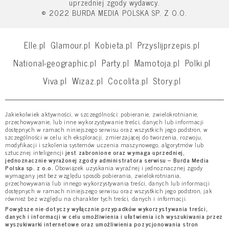
uprzedniej zgody wydawcy.
© 2022 BURDA MEDIA POLSKA SP. Z O.O.
Elle.pl
Glamour.pl
Kobieta.pl
Przyslijprzepis.pl
National-geographic.pl
Party.pl
Mamotoja.pl
Polki.pl
Viva.pl
Wizaz.pl
Cocolita.pl
Story.pl
Jakiekolwiek aktywności, w szczególności: pobieranie, zwielokrotnianie,
przechowywanie, lub inne wykorzystywanie treści, danych lub informacji
dostępnych w ramach niniejszego serwisu oraz wszystkich jego podstron, w
szczególności w celu ich eksploracji, zmierzającej do tworzenia, rozwoju,
modyfikacji i szkolenia systemów uczenia maszynowego, algorytmów lub
sztucznej inteligencji
jest zabronione oraz wymaga uprzedniej,
jednoznacznie wyrażonej zgody administratora serwisu – Burda Media
Polska sp. z o.o.
Obowiązek uzyskania wyraźnej i jednoznacznej zgody
wymagany jest bez względu sposób pobierania, zwielokrotniania,
przechowywania lub innego wykorzystywania treści, danych lub informacji
dostępnych w ramach niniejszego serwisu oraz wszystkich jego podstron, jak
również bez względu na charakter tych treści, danych i informacji.
Powyższe nie dotyczy wyłącznie przypadków wykorzystywania treści,
danych i informacji w celu umożliwienia i ułatwienia ich wyszukiwania przez
wyszukiwarki internetowe oraz umożliwienia pozycjonowania stron