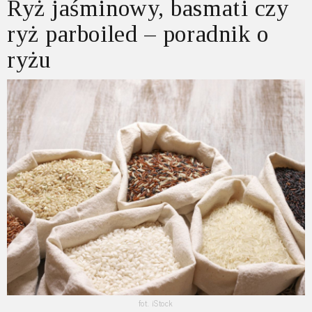
Ryż jaśminowy, basmati czy
ryż parboiled – poradnik o
ryżu
fot. iStock