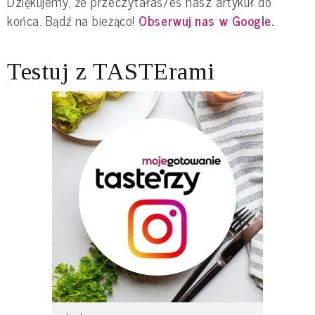
Dziękujemy, że przeczytałaś/eś nasz artykuł do
końca. Bądź na bieżąco!
Obserwuj nas w Google
.
Testuj z TASTErami