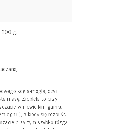
o 200 g.
iaczanej
powego kogla-mogla, czyli
stą masę. Zrobicie to przy
zczacie w niewielkim garnku
 ogniu), a kiedy się rozpuści,
ieszacie przy tym szybko rózgą