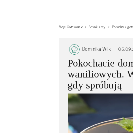
Moje Gotowanie
Smak i styl
Poradnik got
Dominika Wilk
06.09
Pokochacie do
waniliowych. W
gdy spróbują