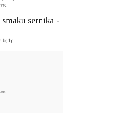
imno.
smaku sernika -
e będą: