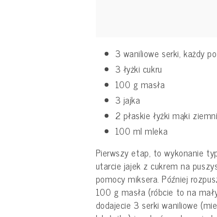
3 waniliowe serki, każdy p
3 łyżki cukru
100 g masła
3 jajka
2 płaskie łyżki mąki ziemn
100 ml mleka
Pierwszy etap, to wykonanie ty
utarcie jajek z cukrem na puszy
pomocy miksera. Później rozpus
100 g masła (róbcie to na małym
dodajecie 3 serki waniliowe (m