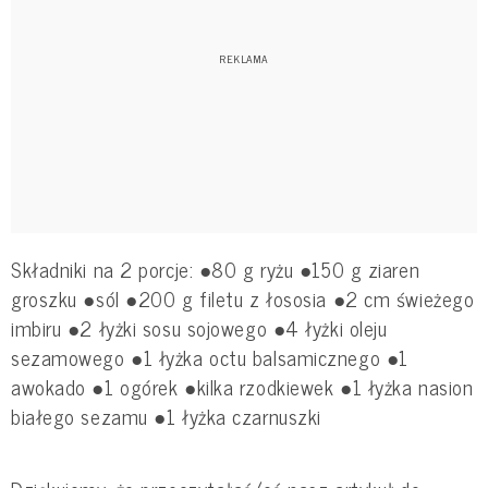
Składniki na 2 porcje: ●80 g ryżu ●150 g ziaren
groszku ●sól ●200 g filetu z łososia ●2 cm świeżego
imbiru ●2 łyżki sosu sojowego ●4 łyżki oleju
sezamowego ●1 łyżka octu balsamicznego ●1
awokado ●1 ogórek ●kilka rzodkiewek ●1 łyżka nasion
białego sezamu ●1 łyżka czarnuszki