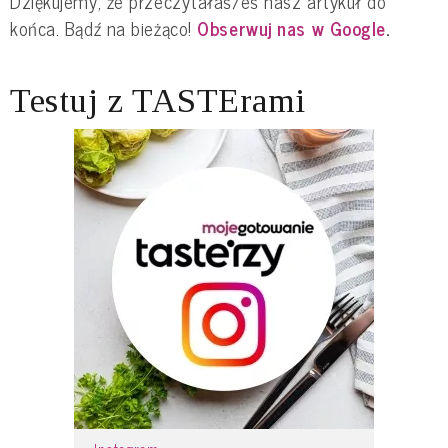
Dziękujemy, że przeczytałaś/eś nasz artykuł do
końca. Bądź na bieżąco!
Obserwuj nas w Google
.
Testuj z TASTErami