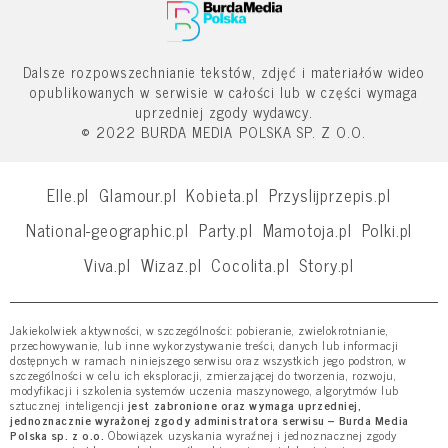
Dalsze rozpowszechnianie tekstów, zdjęć i materiałów wideo
opublikowanych w serwisie w całości lub w części wymaga
uprzedniej zgody wydawcy.
© 2022 BURDA MEDIA POLSKA SP. Z O.O.
Elle.pl
Glamour.pl
Kobieta.pl
Przyslijprzepis.pl
National-geographic.pl
Party.pl
Mamotoja.pl
Polki.pl
Viva.pl
Wizaz.pl
Cocolita.pl
Story.pl
Jakiekolwiek aktywności, w szczególności: pobieranie, zwielokrotnianie,
przechowywanie, lub inne wykorzystywanie treści, danych lub informacji
dostępnych w ramach niniejszego serwisu oraz wszystkich jego podstron, w
szczególności w celu ich eksploracji, zmierzającej do tworzenia, rozwoju,
modyfikacji i szkolenia systemów uczenia maszynowego, algorytmów lub
sztucznej inteligencji
jest zabronione oraz wymaga uprzedniej,
jednoznacznie wyrażonej zgody administratora serwisu – Burda Media
Polska sp. z o.o.
Obowiązek uzyskania wyraźnej i jednoznacznej zgody