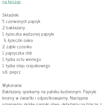
na keczup
.
Składniki
5 czerwonych papryk
2 bakłażany
1 łyżeczka wędzonej papryki
½ łyżeczki cukru
2 ząbki czosnku
1 papryczka chili
1 łyżka octu winnego
1 łyżka oleju rzepakowego
sól, pieprz
Wykonanie
Bakłażany opiekamy na palniku kuchennym. Papryki
kroimy w ćwiartki i odpestkowujemy. Następnie
smarujemy skórkę papryki oliwą, układamy na blasze z