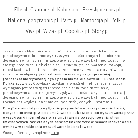
Elle.pl
Glamour.pl
Kobieta.pl
Przyslijprzepis.pl
National-geographic.pl
Party.pl
Mamotoja.pl
Polki.pl
Viva.pl
Wizaz.pl
Cocolita.pl
Story.pl
Jakiekolwiek aktywności, w szczególności: pobieranie, zwielokrotnianie,
przechowywanie, lub inne wykorzystywanie treści, danych lub informacji
dostępnych w ramach niniejszego serwisu oraz wszystkich jego podstron, w
szczególności w celu ich eksploracji, zmierzającej do tworzenia, rozwoju,
modyfikacji i szkolenia systemów uczenia maszynowego, algorytmów lub
sztucznej inteligencji
jest zabronione oraz wymaga uprzedniej,
jednoznacznie wyrażonej zgody administratora serwisu – Burda Media
Polska sp. z o.o.
Obowiązek uzyskania wyraźnej i jednoznacznej zgody
wymagany jest bez względu sposób pobierania, zwielokrotniania,
przechowywania lub innego wykorzystywania treści, danych lub informacji
dostępnych w ramach niniejszego serwisu oraz wszystkich jego podstron, jak
również bez względu na charakter tych treści, danych i informacji.
Powyższe nie dotyczy wyłącznie przypadków wykorzystywania treści,
danych i informacji w celu umożliwienia i ułatwienia ich wyszukiwania przez
wyszukiwarki internetowe oraz umożliwienia pozycjonowania stron
internetowych zawierających serwisy internetowe w ramach indeksowania
wyników wyszukiwania wyszukiwarek internetowych
Więcej informacji znajdziesz
tutaj
.