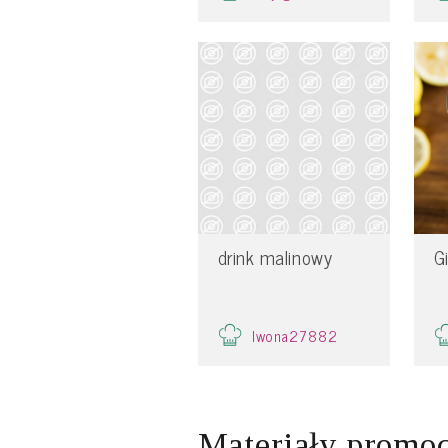
drink malinowy
G
Iwona27882
Materiały promo