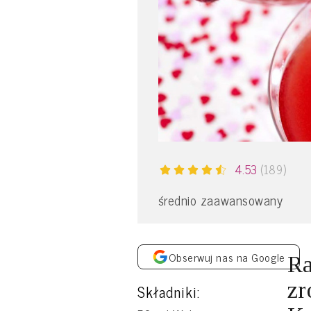
4.53
(189)
średnio zaawansowany
Obserwuj nas na Google
Ra
zr
Składniki: