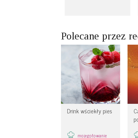
Polecane przez r
Drink wściekły pies
C
p
mojegotowanie