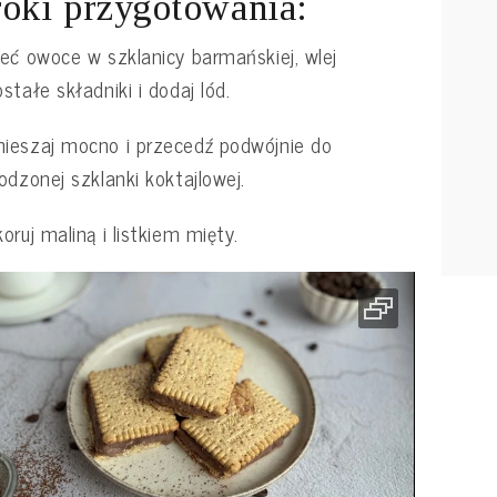
oki przygotowania:
eć owoce w szklanicy barmańskiej, wlej
stałe składniki i dodaj lód.
eszaj mocno i przecedź podwójnie do
odzonej szklanki koktajlowej.
oruj maliną i listkiem mięty.