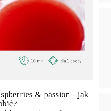
10 min.
dla 1 osoby
spberries & passion - jak
obić?