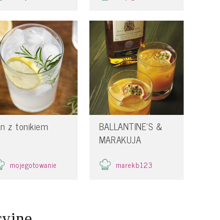
in z tonikiem
BALLANTINE’S &
MARAKUJA
mojegotowanie
marekb123
cyjne