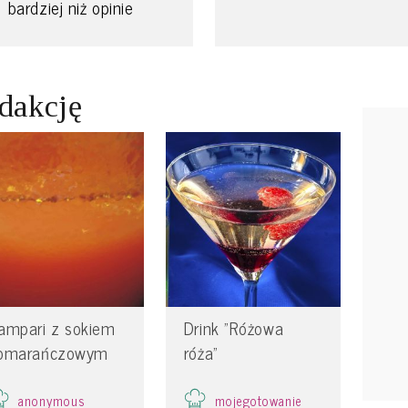
bardziej niż opinie
edakcję
ampari z sokiem
Drink "Różowa
omarańczowym
róża"
anonymous
mojegotowanie