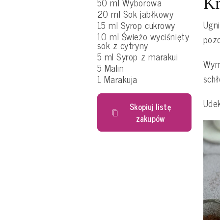
Kr
50 ml Wyborowa
20 ml Sok jabłkowy
Ugni
15 ml Syrop cukrowy
10 ml Świeżo wyciśnięty
pozo
sok z cytryny
5 ml Syrop z marakui
Wymi
5 Malin
schł
1 Marakuja
Udek
Skopiuj listę
zakupów