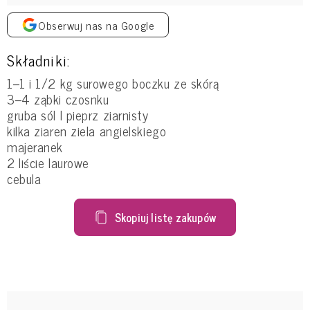
Obserwuj nas na Google
Składniki:
1–1 i 1/2 kg surowego boczku ze skórą
3–4 ząbki czosnku
gruba sól l pieprz ziarnisty
kilka ziaren ziela angielskiego
majeranek
2 liście laurowe
cebula
Skopiuj listę zakupów