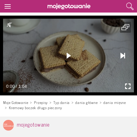
0:00 / 1:04
Moje Gotowanie
Przepisy
Typ dania
dania główne
dania mięsne
Kremowy boczek długo pieczony
mojegotowanie