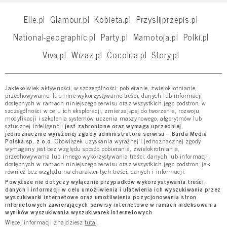
Elle.pl
Glamour.pl
Kobieta.pl
Przyslijprzepis.pl
National-geographic.pl
Party.pl
Mamotoja.pl
Polki.pl
Viva.pl
Wizaz.pl
Cocolita.pl
Story.pl
Jakiekolwiek aktywności, w szczególności: pobieranie, zwielokrotnianie,
przechowywanie, lub inne wykorzystywanie treści, danych lub informacji
dostępnych w ramach niniejszego serwisu oraz wszystkich jego podstron, w
szczególności w celu ich eksploracji, zmierzającej do tworzenia, rozwoju,
modyfikacji i szkolenia systemów uczenia maszynowego, algorytmów lub
sztucznej inteligencji
jest zabronione oraz wymaga uprzedniej,
jednoznacznie wyrażonej zgody administratora serwisu – Burda Media
Polska sp. z o.o.
Obowiązek uzyskania wyraźnej i jednoznacznej zgody
wymagany jest bez względu sposób pobierania, zwielokrotniania,
przechowywania lub innego wykorzystywania treści, danych lub informacji
dostępnych w ramach niniejszego serwisu oraz wszystkich jego podstron, jak
również bez względu na charakter tych treści, danych i informacji.
Powyższe nie dotyczy wyłącznie przypadków wykorzystywania treści,
danych i informacji w celu umożliwienia i ułatwienia ich wyszukiwania przez
wyszukiwarki internetowe oraz umożliwienia pozycjonowania stron
internetowych zawierających serwisy internetowe w ramach indeksowania
wyników wyszukiwania wyszukiwarek internetowych
Więcej informacji znajdziesz
tutaj
.