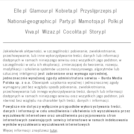
Elle.pl
Glamour.pl
Kobieta.pl
Przyslijprzepis.pl
National-geographic.pl
Party.pl
Mamotoja.pl
Polki.pl
Viva.pl
Wizaz.pl
Cocolita.pl
Story.pl
Jakiekolwiek aktywności, w szczególności: pobieranie, zwielokrotnianie,
przechowywanie, lub inne wykorzystywanie treści, danych lub informacji
dostępnych w ramach niniejszego serwisu oraz wszystkich jego podstron, w
szczególności w celu ich eksploracji, zmierzającej do tworzenia, rozwoju,
modyfikacji i szkolenia systemów uczenia maszynowego, algorytmów lub
sztucznej inteligencji
jest zabronione oraz wymaga uprzedniej,
jednoznacznie wyrażonej zgody administratora serwisu – Burda Media
Polska sp. z o.o.
Obowiązek uzyskania wyraźnej i jednoznacznej zgody
wymagany jest bez względu sposób pobierania, zwielokrotniania,
przechowywania lub innego wykorzystywania treści, danych lub informacji
dostępnych w ramach niniejszego serwisu oraz wszystkich jego podstron, jak
również bez względu na charakter tych treści, danych i informacji.
Powyższe nie dotyczy wyłącznie przypadków wykorzystywania treści,
danych i informacji w celu umożliwienia i ułatwienia ich wyszukiwania przez
wyszukiwarki internetowe oraz umożliwienia pozycjonowania stron
internetowych zawierających serwisy internetowe w ramach indeksowania
wyników wyszukiwania wyszukiwarek internetowych
Więcej informacji znajdziesz
tutaj
.