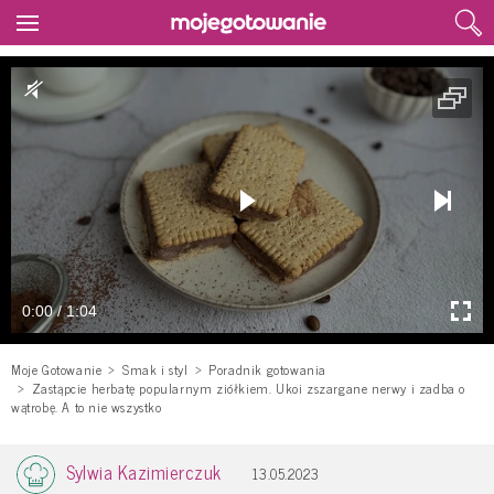
0:00 / 1:04
Moje Gotowanie
Smak i styl
Poradnik gotowania
Zastąpcie herbatę popularnym ziółkiem. Ukoi zszargane nerwy i zadba o
wątrobę. A to nie wszystko
Sylwia Kazimierczuk
13.05.2023