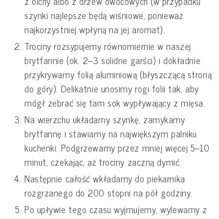
z olchy albo z drzew owocowych (w przypadku
szynki najlepsze będą wiśniowe, ponieważ
najkorzystniej wpłyną na jej aromat).
Trociny rozsypujemy równomiernie w naszej
brytfannie (ok. 2–3 solidne garści) i dokładnie
przykrywamy folią aluminiową (błyszczącą stroną
do góry). Delikatnie unosimy rogi folii tak, aby
mógł zebrać się tam sok wypływający z mięsa.
Na wierzchu układamy szynkę, zamykamy
brytfannę i stawiamy na największym palniku
kuchenki. Podgrzewamy przez mniej więcej 5–10
minut, czekając, aż trociny zaczną dymić.
Następnie całość wkładamy do piekarnika
rozgrzanego do 200 stopni na pół godziny.
Po upływie tego czasu wyjmujemy, wylewamy z