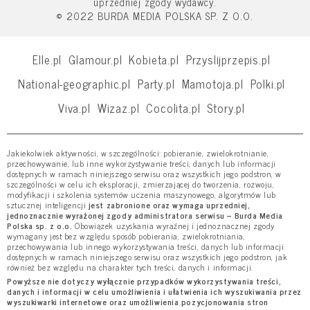
uprzedniej zgody wydawcy.
© 2022 BURDA MEDIA POLSKA SP. Z O.O.
Elle.pl
Glamour.pl
Kobieta.pl
Przyslijprzepis.pl
National-geographic.pl
Party.pl
Mamotoja.pl
Polki.pl
Viva.pl
Wizaz.pl
Cocolita.pl
Story.pl
Jakiekolwiek aktywności, w szczególności: pobieranie, zwielokrotnianie,
przechowywanie, lub inne wykorzystywanie treści, danych lub informacji
dostępnych w ramach niniejszego serwisu oraz wszystkich jego podstron, w
szczególności w celu ich eksploracji, zmierzającej do tworzenia, rozwoju,
modyfikacji i szkolenia systemów uczenia maszynowego, algorytmów lub
sztucznej inteligencji
jest zabronione oraz wymaga uprzedniej,
jednoznacznie wyrażonej zgody administratora serwisu – Burda Media
Polska sp. z o.o.
Obowiązek uzyskania wyraźnej i jednoznacznej zgody
wymagany jest bez względu sposób pobierania, zwielokrotniania,
przechowywania lub innego wykorzystywania treści, danych lub informacji
dostępnych w ramach niniejszego serwisu oraz wszystkich jego podstron, jak
również bez względu na charakter tych treści, danych i informacji.
Powyższe nie dotyczy wyłącznie przypadków wykorzystywania treści,
danych i informacji w celu umożliwienia i ułatwienia ich wyszukiwania przez
wyszukiwarki internetowe oraz umożliwienia pozycjonowania stron