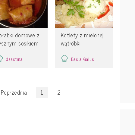
ołabki domowe z
Kotlety z mielonej
ysznym sosikiem
wątróbki
dzastina
Basia Galus
Poprzednia
1
2