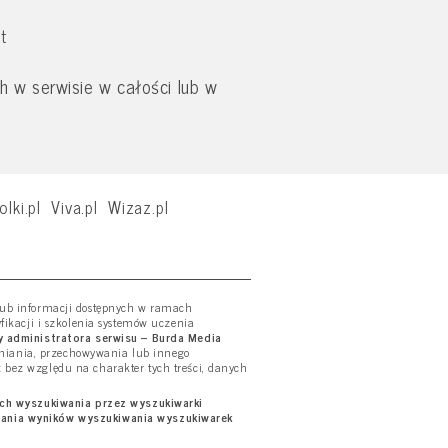
t
 w serwisie w całości lub w
olki.pl
Viva.pl
Wizaz.pl
 lub informacji dostępnych w ramach
yfikacji i szkolenia systemów uczenia
 administratora serwisu – Burda Media
tniania, przechowywania lub innego
ż bez względu na charakter tych treści, danych
ich wyszukiwania przez wyszukiwarki
wania wyników wyszukiwania wyszukiwarek