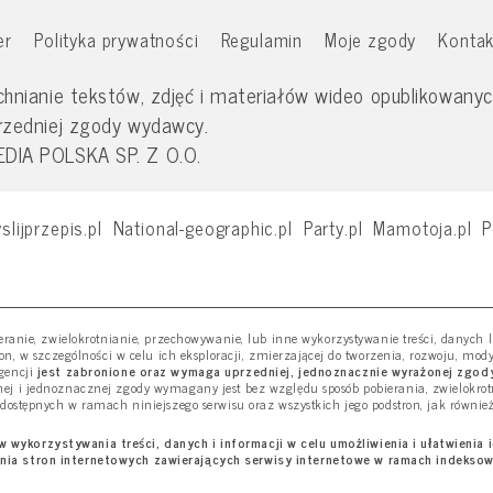
er
Polityka prywatności
Regulamin
Moje zgody
Kontak
nianie tekstów, zdjęć i materiałów wideo opublikowanych
rzedniej zgody wydawcy.
IA POLSKA SP. Z O.O.
slijprzepis.pl
National-geographic.pl
Party.pl
Mamotoja.pl
P
ieranie, zwielokrotnianie, przechowywanie, lub inne wykorzystywanie treści, danych
ron, w szczególności w celu ich eksploracji, zmierzającej do tworzenia, rozwoju, mod
gencji
jest zabronione oraz wymaga uprzedniej, jednoznacznie wyrażonej zgody
j i jednoznacznej zgody wymagany jest bez względu sposób pobierania, zwielokro
 dostępnych w ramach niniejszego serwisu oraz wszystkich jego podstron, jak równie
wykorzystywania treści, danych i informacji w celu umożliwienia i ułatwienia 
nia stron internetowych zawierających serwisy internetowe w ramach indekso