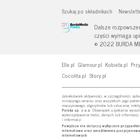
Szukaj po składnikach
Newslett
Dalsze rozpowszech
części wymaga up
© 2022 BURDA MED
Elle.pl
Glamour.pl
Kobieta.pl
Przy
Cocolita.pl
Story.pl
Jakiekolwiek aktywności, w szczególności: pob
niniejszego serwisu oraz wszystkich jego podst
maszynowego, algorytmów lub sztucznej inteli
Polska sp. z o.o.
Obowiązek uzyskania wyraźne
wykorzystywania treści, danych lub informacji
i informacji.
Powyższe nie dotyczy wyłącznie przypadków 
internetowe oraz umożliwienia pozycjonowa
internetowych