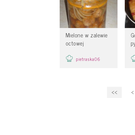
Mielone w zalewie
G
octowej
p
pietraska06
<<
<