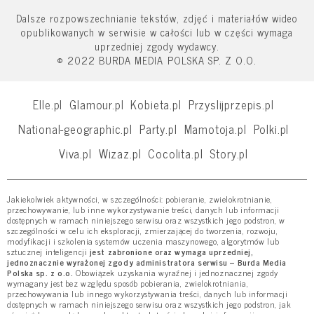
Dalsze rozpowszechnianie tekstów, zdjęć i materiałów wideo
opublikowanych w serwisie w całości lub w części wymaga
uprzedniej zgody wydawcy.
© 2022 BURDA MEDIA POLSKA SP. Z O.O.
Elle.pl
Glamour.pl
Kobieta.pl
Przyslijprzepis.pl
National-geographic.pl
Party.pl
Mamotoja.pl
Polki.pl
Viva.pl
Wizaz.pl
Cocolita.pl
Story.pl
Jakiekolwiek aktywności, w szczególności: pobieranie, zwielokrotnianie,
przechowywanie, lub inne wykorzystywanie treści, danych lub informacji
dostępnych w ramach niniejszego serwisu oraz wszystkich jego podstron, w
szczególności w celu ich eksploracji, zmierzającej do tworzenia, rozwoju,
modyfikacji i szkolenia systemów uczenia maszynowego, algorytmów lub
sztucznej inteligencji
jest zabronione oraz wymaga uprzedniej,
jednoznacznie wyrażonej zgody administratora serwisu – Burda Media
Polska sp. z o.o.
Obowiązek uzyskania wyraźnej i jednoznacznej zgody
wymagany jest bez względu sposób pobierania, zwielokrotniania,
przechowywania lub innego wykorzystywania treści, danych lub informacji
dostępnych w ramach niniejszego serwisu oraz wszystkich jego podstron, jak