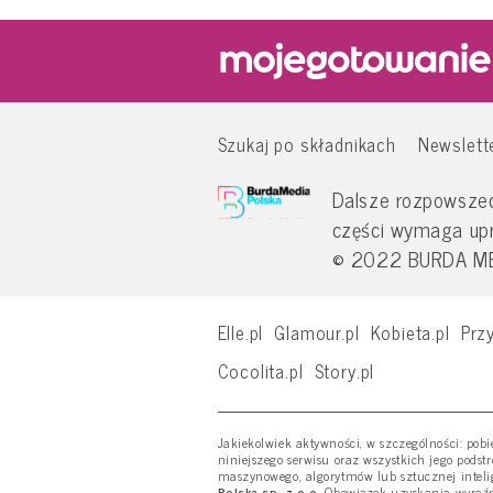
Szukaj po składnikach
Newslett
Dalsze rozpowszech
części wymaga up
© 2022 BURDA MED
Elle.pl
Glamour.pl
Kobieta.pl
Przy
Cocolita.pl
Story.pl
Jakiekolwiek aktywności, w szczególności: pob
niniejszego serwisu oraz wszystkich jego podst
maszynowego, algorytmów lub sztucznej inteli
Polska sp. z o.o.
Obowiązek uzyskania wyraźne