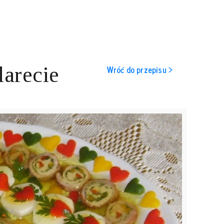
larecie
Wróć do przepisu >