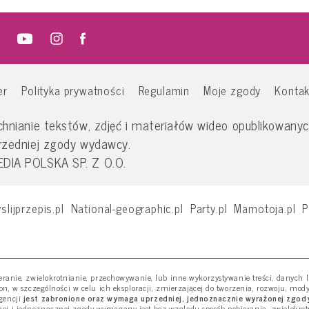
er
Polityka prywatności
Regulamin
Moje zgody
Kontak
nianie tekstów, zdjęć i materiałów wideo opublikowanych
rzedniej zgody wydawcy.
IA POLSKA SP. Z O.O.
slijprzepis.pl
National-geographic.pl
Party.pl
Mamotoja.pl
P
ieranie, zwielokrotnianie, przechowywanie, lub inne wykorzystywanie treści, danych
ron, w szczególności w celu ich eksploracji, zmierzającej do tworzenia, rozwoju, mod
gencji
jest zabronione oraz wymaga uprzedniej, jednoznacznie wyrażonej zgody
j i jednoznacznej zgody wymagany jest bez względu sposób pobierania, zwielokro