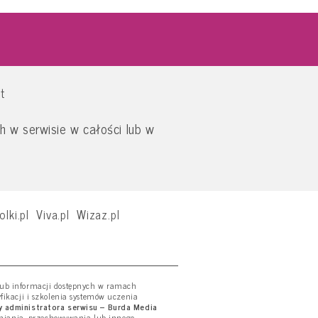
t
 w serwisie w całości lub w
olki.pl
Viva.pl
Wizaz.pl
 lub informacji dostępnych w ramach
yfikacji i szkolenia systemów uczenia
 administratora serwisu – Burda Media
tniania, przechowywania lub innego