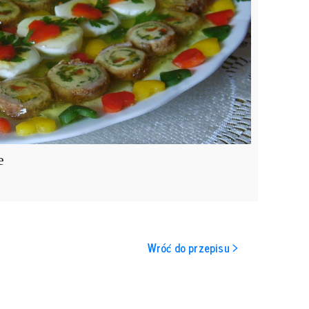
e
Wróć do przepisu >