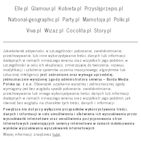
Elle.pl
Glamour.pl
Kobieta.pl
Przyslijprzepis.pl
National-geographic.pl
Party.pl
Mamotoja.pl
Polki.pl
Viva.pl
Wizaz.pl
Cocolita.pl
Story.pl
Jakiekolwiek aktywności, w szczególności: pobieranie, zwielokrotnianie,
przechowywanie, lub inne wykorzystywanie treści, danych lub informacji
dostępnych w ramach niniejszego serwisu oraz wszystkich jego podstron, w
szczególności w celu ich eksploracji, zmierzającej do tworzenia, rozwoju,
modyfikacji i szkolenia systemów uczenia maszynowego, algorytmów lub
sztucznej inteligencji
jest zabronione oraz wymaga uprzedniej,
jednoznacznie wyrażonej zgody administratora serwisu – Burda Media
Polska sp. z o.o.
Obowiązek uzyskania wyraźnej i jednoznacznej zgody
wymagany jest bez względu sposób pobierania, zwielokrotniania,
przechowywania lub innego wykorzystywania treści, danych lub informacji
dostępnych w ramach niniejszego serwisu oraz wszystkich jego podstron, jak
również bez względu na charakter tych treści, danych i informacji.
Powyższe nie dotyczy wyłącznie przypadków wykorzystywania treści,
danych i informacji w celu umożliwienia i ułatwienia ich wyszukiwania przez
wyszukiwarki internetowe oraz umożliwienia pozycjonowania stron
internetowych zawierających serwisy internetowe w ramach indeksowania
wyników wyszukiwania wyszukiwarek internetowych
Więcej informacji znajdziesz
tutaj
.