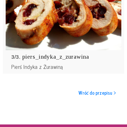
piers_indyka_z_zurawina
3/3.
Pierś Indyka z Żurawiną
Wróć do przepisu >