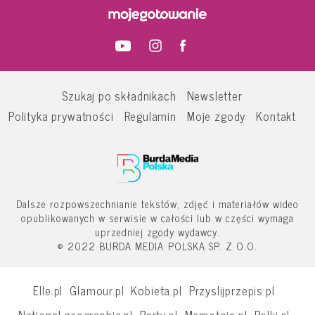
Szukaj po składnikach
Newsletter
Polityka prywatności
Regulamin
Moje zgody
Kontakt
Dalsze rozpowszechnianie tekstów, zdjęć i materiałów wideo
opublikowanych w serwisie w całości lub w części wymaga
uprzedniej zgody wydawcy.
© 2022 BURDA MEDIA POLSKA SP. Z O.O.
Elle.pl
Glamour.pl
Kobieta.pl
Przyslijprzepis.pl
National-geographic.pl
Party.pl
Mamotoja.pl
Polki.pl