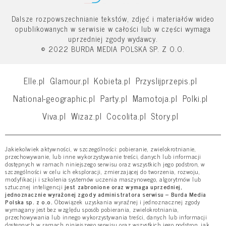
Dalsze rozpowszechnianie tekstów, zdjęć i materiałów wideo
opublikowanych w serwisie w całości lub w części wymaga
uprzedniej zgody wydawcy.
© 2022 BURDA MEDIA POLSKA SP. Z O.O.
Elle.pl
Glamour.pl
Kobieta.pl
Przyslijprzepis.pl
National-geographic.pl
Party.pl
Mamotoja.pl
Polki.pl
Viva.pl
Wizaz.pl
Cocolita.pl
Story.pl
Jakiekolwiek aktywności, w szczególności: pobieranie, zwielokrotnianie,
przechowywanie, lub inne wykorzystywanie treści, danych lub informacji
dostępnych w ramach niniejszego serwisu oraz wszystkich jego podstron, w
szczególności w celu ich eksploracji, zmierzającej do tworzenia, rozwoju,
modyfikacji i szkolenia systemów uczenia maszynowego, algorytmów lub
sztucznej inteligencji
jest zabronione oraz wymaga uprzedniej,
jednoznacznie wyrażonej zgody administratora serwisu – Burda Media
Polska sp. z o.o.
Obowiązek uzyskania wyraźnej i jednoznacznej zgody
wymagany jest bez względu sposób pobierania, zwielokrotniania,
przechowywania lub innego wykorzystywania treści, danych lub informacji
dostępnych w ramach niniejszego serwisu oraz wszystkich jego podstron, jak