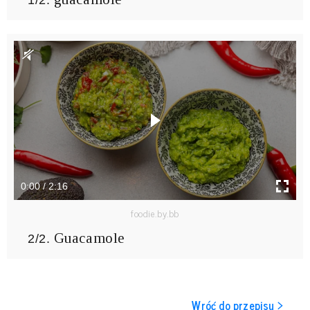
1/2.
0:00 / 2:16
foodie.by.bb
Guacamole
2/2.
Wróć do przepisu >