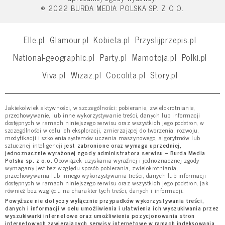
© 2022 BURDA MEDIA POLSKA SP. Z O.O.
Elle.pl
Glamour.pl
Kobieta.pl
Przyslijprzepis.pl
National-geographic.pl
Party.pl
Mamotoja.pl
Polki.pl
Viva.pl
Wizaz.pl
Cocolita.pl
Story.pl
Jakiekolwiek aktywności, w szczególności: pobieranie, zwielokrotnianie,
przechowywanie, lub inne wykorzystywanie treści, danych lub informacji
dostępnych w ramach niniejszego serwisu oraz wszystkich jego podstron, w
szczególności w celu ich eksploracji, zmierzającej do tworzenia, rozwoju,
modyfikacji i szkolenia systemów uczenia maszynowego, algorytmów lub
sztucznej inteligencji
jest zabronione oraz wymaga uprzedniej,
jednoznacznie wyrażonej zgody administratora serwisu – Burda Media
Polska sp. z o.o.
Obowiązek uzyskania wyraźnej i jednoznacznej zgody
wymagany jest bez względu sposób pobierania, zwielokrotniania,
przechowywania lub innego wykorzystywania treści, danych lub informacji
dostępnych w ramach niniejszego serwisu oraz wszystkich jego podstron, jak
również bez względu na charakter tych treści, danych i informacji.
Powyższe nie dotyczy wyłącznie przypadków wykorzystywania treści,
danych i informacji w celu umożliwienia i ułatwienia ich wyszukiwania przez
wyszukiwarki internetowe oraz umożliwienia pozycjonowania stron
internetowych zawierających serwisy internetowe w ramach indeksowania