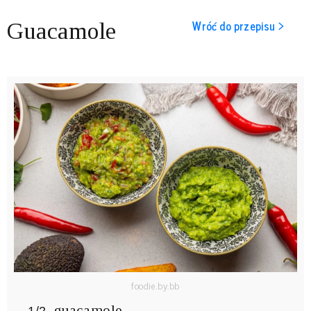
Wróć do przepisu >
Guacamole
foodie.by.bb
guacamole