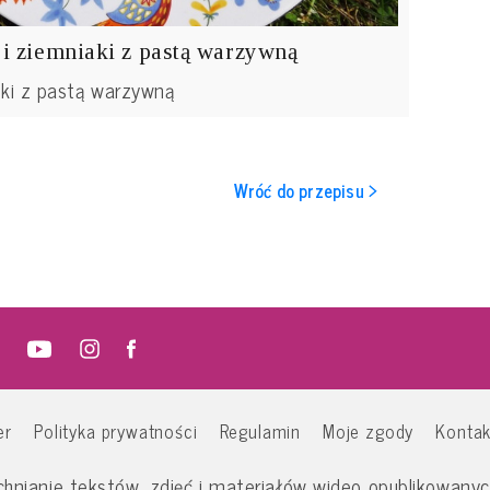
i ziemniaki z pastą warzywną
aki z pastą warzywną
Wróć do przepisu >
er
Polityka prywatności
Regulamin
Moje zgody
Kontak
nianie tekstów, zdjęć i materiałów wideo opublikowanych