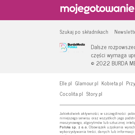
Szukaj po składnikach
Newslett
Dalsze rozpowszech
części wymaga up
© 2022 BURDA MED
Elle.pl
Glamour.pl
Kobieta.pl
Przy
Cocolita.pl
Story.pl
Jakiekolwiek aktywności, w szczególności: pob
niniejszego serwisu oraz wszystkich jego podst
maszynowego, algorytmów lub sztucznej inteli
Polska sp. z o.o.
Obowiązek uzyskania wyraźne
wykorzystywania treści, danych lub informacji