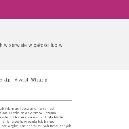
t
 w serwisie w całości lub w
olki.pl
Viva.pl
Wizaz.pl
 lub informacji dostępnych w ramach
yfikacji i szkolenia systemów uczenia
 administratora serwisu – Burda Media
tniania, przechowywania lub innego
ż bez względu na charakter tych treści, danych