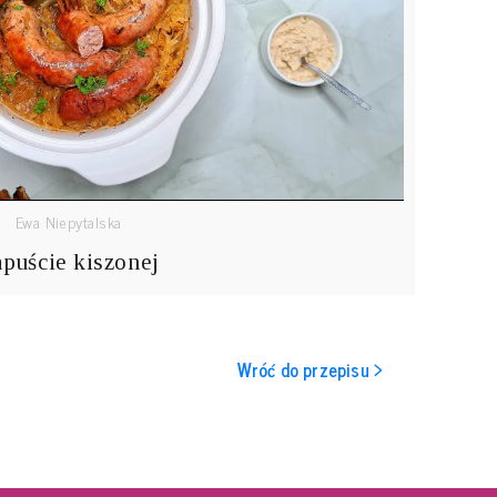
Ewa Niepytalska
apuście kiszonej
Wróć do przepisu >