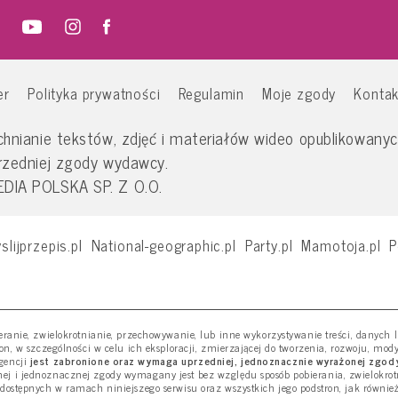
er
Polityka prywatności
Regulamin
Moje zgody
Kontak
nianie tekstów, zdjęć i materiałów wideo opublikowanych
rzedniej zgody wydawcy.
IA POLSKA SP. Z O.O.
slijprzepis.pl
National-geographic.pl
Party.pl
Mamotoja.pl
P
ieranie, zwielokrotnianie, przechowywanie, lub inne wykorzystywanie treści, danych
ron, w szczególności w celu ich eksploracji, zmierzającej do tworzenia, rozwoju, mod
gencji
jest zabronione oraz wymaga uprzedniej, jednoznacznie wyrażonej zgody
j i jednoznacznej zgody wymagany jest bez względu sposób pobierania, zwielokro
 dostępnych w ramach niniejszego serwisu oraz wszystkich jego podstron, jak równie