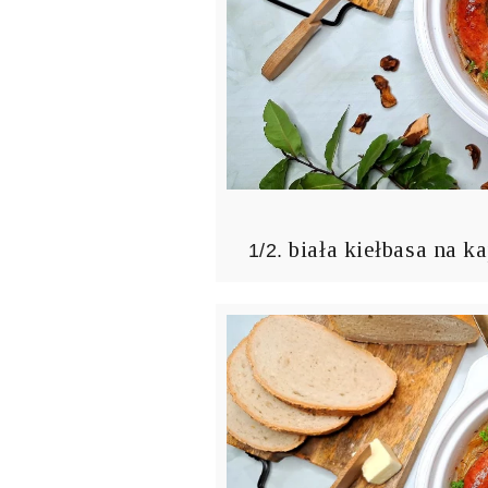
biała kiełbasa na ka
1/2.