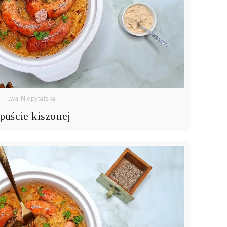
Ewa Niepytalska
puście kiszonej