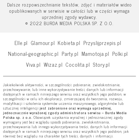
Dalsze rozpowszechnianie tekstów, zdjęć i materiałów wideo
opublikowanych w serwisie w całości lub w części wymaga
uprzedniej zgody wydawcy.
© 2022 BURDA MEDIA POLSKA SP. Z O.O.
Elle.pl
Glamour.pl
Kobieta.pl
Przyslijprzepis.pl
National-geographic.pl
Party.pl
Mamotoja.pl
Polki.pl
Viva.pl
Wizaz.pl
Cocolita.pl
Story.pl
Jakiekolwiek aktywności, w szczególności: pobieranie, zwielokrotnianie,
przechowywanie, lub inne wykorzystywanie treści, danych lub informacji
dostępnych w ramach niniejszego serwisu oraz wszystkich jego podstron, w
szczególności w celu ich eksploracji, zmierzającej do tworzenia, rozwoju,
modyfikacji i szkolenia systemów uczenia maszynowego, algorytmów lub
sztucznej inteligencji
jest zabronione oraz wymaga uprzedniej,
jednoznacznie wyrażonej zgody administratora serwisu – Burda Media
Polska sp. z o.o.
Obowiązek uzyskania wyraźnej i jednoznacznej zgody
wymagany jest bez względu sposób pobierania, zwielokrotniania,
przechowywania lub innego wykorzystywania treści, danych lub informacji
dostępnych w ramach niniejszego serwisu oraz wszystkich jego podstron, jak
również bez względu na charakter tych treści, danych i informacji.