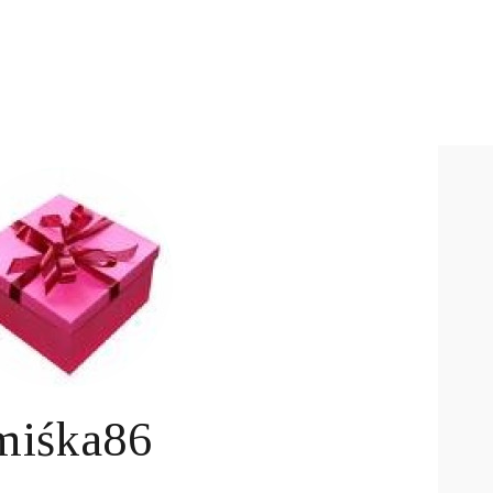
miśka86