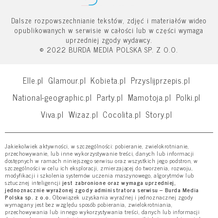
Dalsze rozpowszechnianie tekstów, zdjęć i materiałów wideo
opublikowanych w serwisie w całości lub w części wymaga
uprzedniej zgody wydawcy.
© 2022 BURDA MEDIA POLSKA SP. Z O.O.
Elle.pl
Glamour.pl
Kobieta.pl
Przyslijprzepis.pl
National-geographic.pl
Party.pl
Mamotoja.pl
Polki.pl
Viva.pl
Wizaz.pl
Cocolita.pl
Story.pl
Jakiekolwiek aktywności, w szczególności: pobieranie, zwielokrotnianie,
przechowywanie, lub inne wykorzystywanie treści, danych lub informacji
dostępnych w ramach niniejszego serwisu oraz wszystkich jego podstron, w
szczególności w celu ich eksploracji, zmierzającej do tworzenia, rozwoju,
modyfikacji i szkolenia systemów uczenia maszynowego, algorytmów lub
sztucznej inteligencji
jest zabronione oraz wymaga uprzedniej,
jednoznacznie wyrażonej zgody administratora serwisu – Burda Media
Polska sp. z o.o.
Obowiązek uzyskania wyraźnej i jednoznacznej zgody
wymagany jest bez względu sposób pobierania, zwielokrotniania,
przechowywania lub innego wykorzystywania treści, danych lub informacji