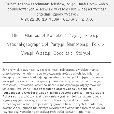
Dalsze rozpowszechnianie tekstów, zdjęć i materiałów wideo
opublikowanych w serwisie w całości lub w części wymaga
uprzedniej zgody wydawcy.
© 2022 BURDA MEDIA POLSKA SP. Z O.O.
Elle.pl
Glamour.pl
Kobieta.pl
Przyslijprzepis.pl
National-geographic.pl
Party.pl
Mamotoja.pl
Polki.pl
Viva.pl
Wizaz.pl
Cocolita.pl
Story.pl
Jakiekolwiek aktywności, w szczególności: pobieranie, zwielokrotnianie,
przechowywanie, lub inne wykorzystywanie treści, danych lub informacji
dostępnych w ramach niniejszego serwisu oraz wszystkich jego podstron, w
szczególności w celu ich eksploracji, zmierzającej do tworzenia, rozwoju,
modyfikacji i szkolenia systemów uczenia maszynowego, algorytmów lub
sztucznej inteligencji
jest zabronione oraz wymaga uprzedniej,
jednoznacznie wyrażonej zgody administratora serwisu – Burda Media
Polska sp. z o.o.
Obowiązek uzyskania wyraźnej i jednoznacznej zgody
wymagany jest bez względu sposób pobierania, zwielokrotniania,
przechowywania lub innego wykorzystywania treści, danych lub informacji
dostępnych w ramach niniejszego serwisu oraz wszystkich jego podstron, jak
również bez względu na charakter tych treści, danych i informacji.