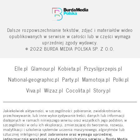
Dalsze rozpowszechnianie tekstów, zdjęć i materiałów wideo
opublikowanych w serwisie w całości lub w części wymaga
uprzedniej zgody wydawcy.
© 2022 BURDA MEDIA POLSKA SP. Z O.O.
Elle.pl
Glamour.pl
Kobieta.pl
Przyslijprzepis.pl
National-geographic.pl
Party.pl
Mamotoja.pl
Polki.pl
Viva.pl
Wizaz.pl
Cocolita.pl
Story.pl
Jakiekolwiek aktywności, w szczególności: pobieranie, zwielokrotnianie,
przechowywanie, lub inne wykorzystywanie treści, danych lub informacji
dostępnych w ramach niniejszego serwisu oraz wszystkich jego podstron, w
szczególności w celu ich eksploracji, zmierzającej do tworzenia, rozwoju,
modyfikacji i szkolenia systemów uczenia maszynowego, algorytmów lub
sztucznej inteligencji
jest zabronione oraz wymaga uprzedniej,
jednoznacznie wyrażonej zgody administratora serwisu – Burda Media