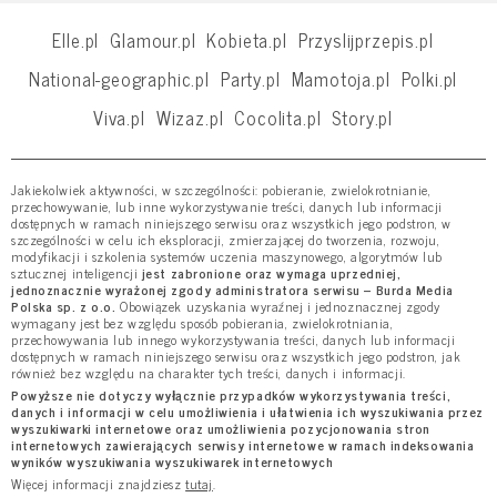
Elle.pl
Glamour.pl
Kobieta.pl
Przyslijprzepis.pl
National-geographic.pl
Party.pl
Mamotoja.pl
Polki.pl
Viva.pl
Wizaz.pl
Cocolita.pl
Story.pl
Jakiekolwiek aktywności, w szczególności: pobieranie, zwielokrotnianie,
przechowywanie, lub inne wykorzystywanie treści, danych lub informacji
dostępnych w ramach niniejszego serwisu oraz wszystkich jego podstron, w
szczególności w celu ich eksploracji, zmierzającej do tworzenia, rozwoju,
modyfikacji i szkolenia systemów uczenia maszynowego, algorytmów lub
sztucznej inteligencji
jest zabronione oraz wymaga uprzedniej,
jednoznacznie wyrażonej zgody administratora serwisu – Burda Media
Polska sp. z o.o.
Obowiązek uzyskania wyraźnej i jednoznacznej zgody
wymagany jest bez względu sposób pobierania, zwielokrotniania,
przechowywania lub innego wykorzystywania treści, danych lub informacji
dostępnych w ramach niniejszego serwisu oraz wszystkich jego podstron, jak
również bez względu na charakter tych treści, danych i informacji.
Powyższe nie dotyczy wyłącznie przypadków wykorzystywania treści,
danych i informacji w celu umożliwienia i ułatwienia ich wyszukiwania przez
wyszukiwarki internetowe oraz umożliwienia pozycjonowania stron
internetowych zawierających serwisy internetowe w ramach indeksowania
wyników wyszukiwania wyszukiwarek internetowych
Więcej informacji znajdziesz
tutaj
.