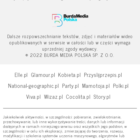
Dalsze rozpowszechnianie tekstów, zdjęć i materiałów wideo
opublikowanych w serwisie w całości lub w części wymaga
uprzedniej zgody wydawcy.
© 2022 BURDA MEDIA POLSKA SP. Z O.O.
Elle.pl
Glamour.pl
Kobieta.pl
Przyslijprzepis.pl
National-geographic.pl
Party.pl
Mamotoja.pl
Polki.pl
Viva.pl
Wizaz.pl
Cocolita.pl
Story.pl
Jakiekolwiek aktywności, w szczególności: pobieranie, zwielokrotnianie,
przechowywanie, lub inne wykorzystywanie treści, danych lub informacji
dostępnych w ramach niniejszego serwisu oraz wszystkich jego podstron, w
szczególności w celu ich eksploracji, zmierzającej do tworzenia, rozwoju,
modyfikacji i szkolenia systemów uczenia maszynowego, algorytmów lub