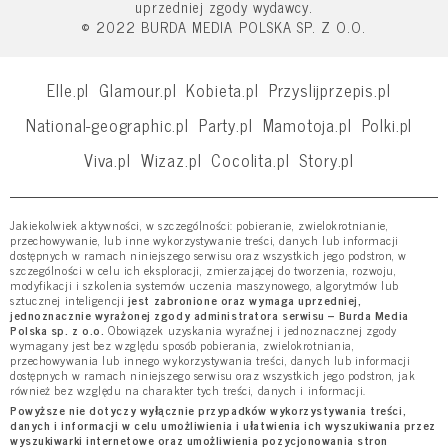
uprzedniej zgody wydawcy.
© 2022 BURDA MEDIA POLSKA SP. Z O.O.
Elle.pl
Glamour.pl
Kobieta.pl
Przyslijprzepis.pl
National-geographic.pl
Party.pl
Mamotoja.pl
Polki.pl
Viva.pl
Wizaz.pl
Cocolita.pl
Story.pl
Jakiekolwiek aktywności, w szczególności: pobieranie, zwielokrotnianie,
przechowywanie, lub inne wykorzystywanie treści, danych lub informacji
dostępnych w ramach niniejszego serwisu oraz wszystkich jego podstron, w
szczególności w celu ich eksploracji, zmierzającej do tworzenia, rozwoju,
modyfikacji i szkolenia systemów uczenia maszynowego, algorytmów lub
sztucznej inteligencji
jest zabronione oraz wymaga uprzedniej,
jednoznacznie wyrażonej zgody administratora serwisu – Burda Media
Polska sp. z o.o.
Obowiązek uzyskania wyraźnej i jednoznacznej zgody
wymagany jest bez względu sposób pobierania, zwielokrotniania,
przechowywania lub innego wykorzystywania treści, danych lub informacji
dostępnych w ramach niniejszego serwisu oraz wszystkich jego podstron, jak
również bez względu na charakter tych treści, danych i informacji.
Powyższe nie dotyczy wyłącznie przypadków wykorzystywania treści,
danych i informacji w celu umożliwienia i ułatwienia ich wyszukiwania przez
wyszukiwarki internetowe oraz umożliwienia pozycjonowania stron