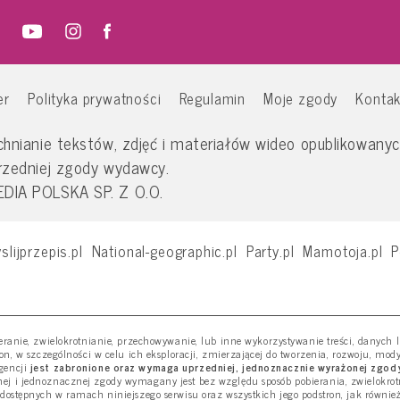
er
Polityka prywatności
Regulamin
Moje zgody
Kontak
nianie tekstów, zdjęć i materiałów wideo opublikowanych
rzedniej zgody wydawcy.
IA POLSKA SP. Z O.O.
slijprzepis.pl
National-geographic.pl
Party.pl
Mamotoja.pl
P
ieranie, zwielokrotnianie, przechowywanie, lub inne wykorzystywanie treści, danych
ron, w szczególności w celu ich eksploracji, zmierzającej do tworzenia, rozwoju, mod
gencji
jest zabronione oraz wymaga uprzedniej, jednoznacznie wyrażonej zgody
j i jednoznacznej zgody wymagany jest bez względu sposób pobierania, zwielokro
 dostępnych w ramach niniejszego serwisu oraz wszystkich jego podstron, jak równie