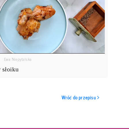
Ewa Niepytalska
 słoiku
Wróć do przepisu >