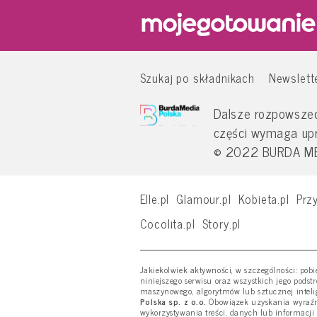
Szukaj po składnikach
Newslett
Dalsze rozpowszech
części wymaga up
© 2022 BURDA MED
Elle.pl
Glamour.pl
Kobieta.pl
Przy
Cocolita.pl
Story.pl
Jakiekolwiek aktywności, w szczególności: pob
niniejszego serwisu oraz wszystkich jego podst
maszynowego, algorytmów lub sztucznej inteli
Polska sp. z o.o.
Obowiązek uzyskania wyraźne
wykorzystywania treści, danych lub informacji