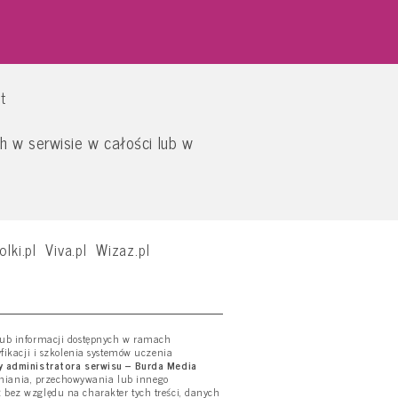
t
 w serwisie w całości lub w
olki.pl
Viva.pl
Wizaz.pl
 lub informacji dostępnych w ramach
yfikacji i szkolenia systemów uczenia
 administratora serwisu – Burda Media
tniania, przechowywania lub innego
ż bez względu na charakter tych treści, danych