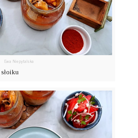
Ewa Niepytalska
 słoiku