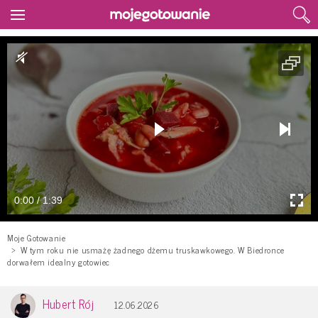
0:00 / 1:39
Moje Gotowanie
W tym roku nie usmażę żadnego dżemu truskawkowego. W Biedronce
dorwałem idealny gotowiec
Hubert Rój
12.06.2026