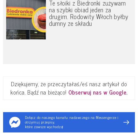
Te słoiki z Biedronki zużywam
na szybki obiad jeden za
drugim. Rodowity Włoch byłby
dumny ze składu
Dziękujemy, że przeczytałaś/eś nasz artykuł do
końca. Bądź na bieżąco!
Obserwuj nas w Google
.
Dołącz do naszego kanału nadawczego na Messengerze i
otrzymuj przepisy,
które zawsze wychodzą!