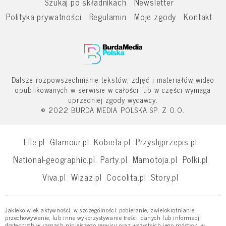
Szukaj po składnikach
Newsletter
Polityka prywatności
Regulamin
Moje zgody
Kontakt
Dalsze rozpowszechnianie tekstów, zdjęć i materiałów wideo
opublikowanych w serwisie w całości lub w części wymaga
uprzedniej zgody wydawcy.
© 2022 BURDA MEDIA POLSKA SP. Z O.O.
Elle.pl
Glamour.pl
Kobieta.pl
Przyslijprzepis.pl
National-geographic.pl
Party.pl
Mamotoja.pl
Polki.pl
Viva.pl
Wizaz.pl
Cocolita.pl
Story.pl
Jakiekolwiek aktywności, w szczególności: pobieranie, zwielokrotnianie,
przechowywanie, lub inne wykorzystywanie treści, danych lub informacji
dostępnych w ramach niniejszego serwisu oraz wszystkich jego podstron, w