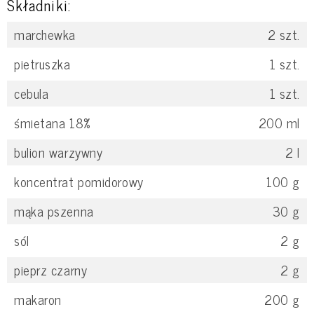
Składniki:
marchewka
2
szt.
pietruszka
1
szt.
cebula
1
szt.
śmietana 18%
200
ml
bulion warzywny
2
l
koncentrat pomidorowy
100
g
mąka pszenna
30
g
sól
2
g
pieprz czarny
2
g
makaron
200
g