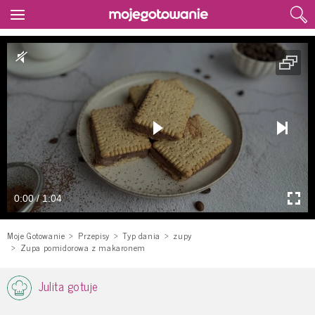
0:00 / 1:04
Moje Gotowanie
Przepisy
Typ dania
zupy
Zupa pomidorowa z makaronem
Julita gotuje