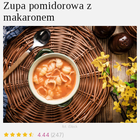
Zupa pomidorowa z
makaronem
fot. iStock
4.44
(247)