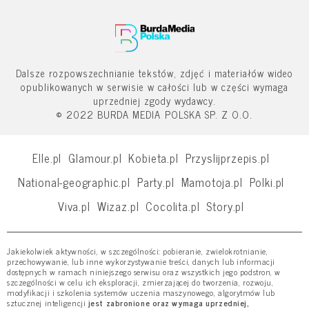
Dalsze rozpowszechnianie tekstów, zdjęć i materiałów wideo
opublikowanych w serwisie w całości lub w części wymaga
uprzedniej zgody wydawcy.
© 2022 BURDA MEDIA POLSKA SP. Z O.O.
Elle.pl
Glamour.pl
Kobieta.pl
Przyslijprzepis.pl
National-geographic.pl
Party.pl
Mamotoja.pl
Polki.pl
Viva.pl
Wizaz.pl
Cocolita.pl
Story.pl
Jakiekolwiek aktywności, w szczególności: pobieranie, zwielokrotnianie,
przechowywanie, lub inne wykorzystywanie treści, danych lub informacji
dostępnych w ramach niniejszego serwisu oraz wszystkich jego podstron, w
szczególności w celu ich eksploracji, zmierzającej do tworzenia, rozwoju,
modyfikacji i szkolenia systemów uczenia maszynowego, algorytmów lub
sztucznej inteligencji
jest zabronione oraz wymaga uprzedniej,