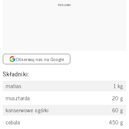
Obserwuj nas na Google
Składniki:
matias
1
kg
musztarda
20
g
konserwowe ogórki
60
g
cebula
450
g