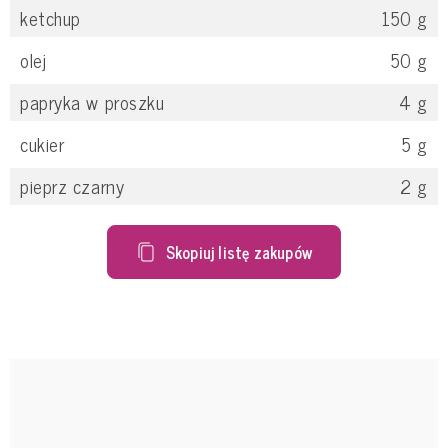
ketchup
150
g
olej
50
g
papryka w proszku
4
g
cukier
5
g
pieprz czarny
2
g
Skopiuj listę zakupów