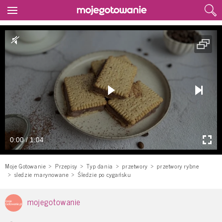
0:00 / 1:04
Moje Gotowanie
Przepisy
Typ dania
przetwory
przetwory rybne
sledzie marynowane
Śledzie po cygańsku
mojegotowanie