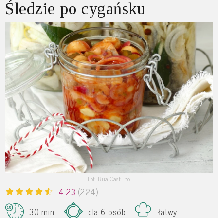
Śledzie po cygańsku
Fot. Rua Castilho
4.23
(224)
30 min.
dla 6 osób
łatwy