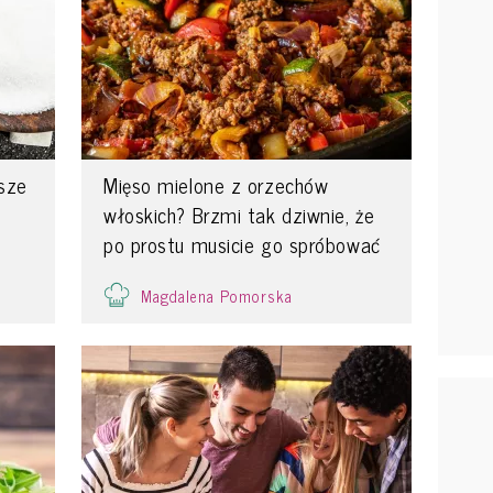
psze
Mięso mielone z orzechów
włoskich? Brzmi tak dziwnie, że
po prostu musicie go spróbować
Magdalena Pomorska