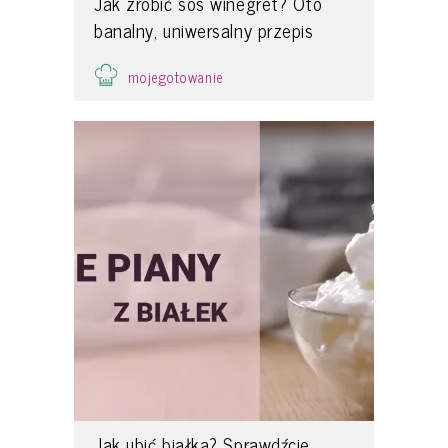
Jak zrobić sos winegret? Oto
banalny, uniwersalny przepis
mojegotowanie
Jak ubić białka? Sprawdźcie