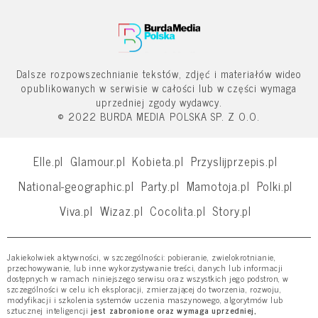
Dalsze rozpowszechnianie tekstów, zdjęć i materiałów wideo
opublikowanych w serwisie w całości lub w części wymaga
uprzedniej zgody wydawcy.
© 2022 BURDA MEDIA POLSKA SP. Z O.O.
Elle.pl
Glamour.pl
Kobieta.pl
Przyslijprzepis.pl
National-geographic.pl
Party.pl
Mamotoja.pl
Polki.pl
Viva.pl
Wizaz.pl
Cocolita.pl
Story.pl
Jakiekolwiek aktywności, w szczególności: pobieranie, zwielokrotnianie,
przechowywanie, lub inne wykorzystywanie treści, danych lub informacji
dostępnych w ramach niniejszego serwisu oraz wszystkich jego podstron, w
szczególności w celu ich eksploracji, zmierzającej do tworzenia, rozwoju,
modyfikacji i szkolenia systemów uczenia maszynowego, algorytmów lub
sztucznej inteligencji
jest zabronione oraz wymaga uprzedniej,